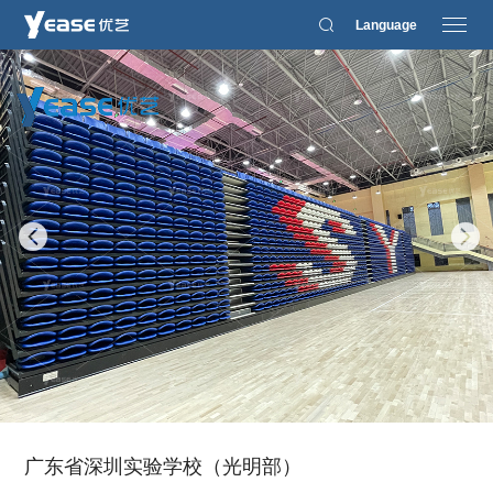
Language
广东省深圳实验学校（光明部）