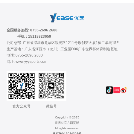
全国服务热线: 0755-2696 2680
手机：15118823659
公司总部: 广东省深圳市龙华区观光路1211号乐创荟大厦1栋二单元15F
生产基地：广东省河源市（龙川）工业园D06广东世界杯体育制造基地
电话: 0755-2696 2680
网址: www.yyysports.com
官方公众号
微信号
Copyright © 2025
世界杯官方网页版
All rights reserved
粤ICP备17044302号