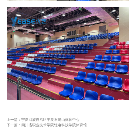
上一篇：
宁夏回族自治区宁夏石嘴山体育中心
下一篇：
四川省职业技术学院锂电科技学院体育馆