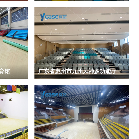
育馆
广东省惠州市九州风神多功能厅