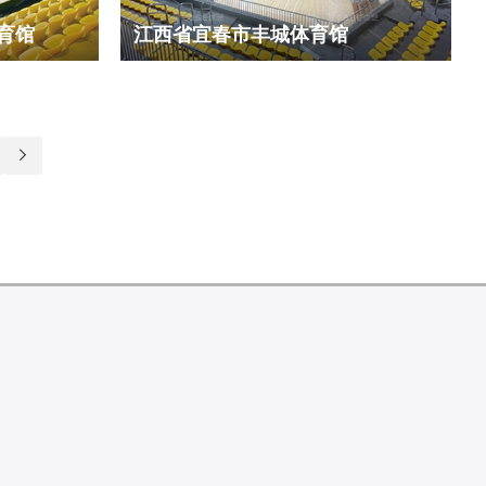
育馆
江西省宜春市丰城体育馆