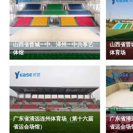
山西省晋城一中、泽州一中共享艺
山西省晋
体馆
体育场
广东省清远连州体育场（第十六届
广东省清
省运会场馆）
省运会场