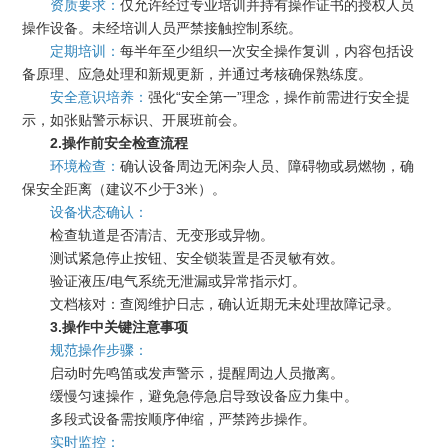
资质要求：
仅允许经过专业培训并持有操作证书的授权人员
操作设备。未经培训人员严禁接触控制系统。
定期培训：
每半年至少组织一次安全操作复训，内容包括设
备原理、应急处理和新规更新，并通过考核确保熟练度。
安全意识培养：
强化“安全第一”理念，操作前需进行安全提
示，如张贴警示标识、开展班前会。
2.操作前安全检查流程
环境检查：
确认设备周边无闲杂人员、障碍物或易燃物，确
保安全距离（建议不少于3米）。
设备状态确认：
检查轨道是否清洁、无变形或异物。
测试紧急停止按钮、安全锁装置是否灵敏有效。
验证液压/电气系统无泄漏或异常指示灯。
文档核对：查阅维护日志，确认近期无未处理故障记录。
3.操作中关键注意事项
规范操作步骤：
启动时先鸣笛或发声警示，提醒周边人员撤离。
缓慢匀速操作，避免急停急启导致设备应力集中。
多段式设备需按顺序伸缩，严禁跨步操作。
实时监控：