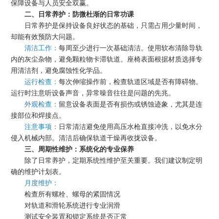
保障设备与人员安全双赢。
二、日常养护：防微杜渐的日常功课
日常养护是保持设备良好状态的基础，只需占用少量时间，
却能有效预防大问题。
清洁工作：
每周至少进行一次基础清洁。使用软布清除导轨
内的灰尘杂物，避免颗粒物卡滞轨道。座椅表面根据材质选择专
用清洁剂，避免腐蚀性化学品。
运行检查：
每次伸缩操作前，检查轨道区域是否有障碍物。
运行时注意听设备声音，异常噪音往往是问题的先兆。
外观检查：
留意设备表面是否有损伤或锈蚀迹象，尤其是连
接部位和焊接点。
注意事项：
日常清洁避免使用高压水枪直接冲洗，以免水分
侵入机械内部。清洁后确保轨道干燥再收拢设备。
三、周期性维护：系统化的专业保养
除了日常养护，定期系统性维护至关重要。我们建议制定明
确的维护计划表。
月度维护：
检查所有螺栓、螺母的紧固情况
对轨道和滑轮系统进行专业润滑
测试安全装置和锁定系统是否正常