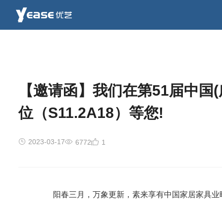
【邀请函】我们在第51届中国
位（S11.2A18）等您!
2023-03-17
6772
1
阳春三月，万象更新，素来享有中国家居家具业