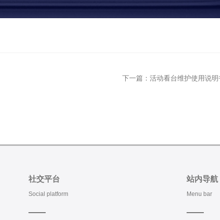
下一篇：
活动看台维护使用说明
社交平台
站内导航
Social platform
Menu bar