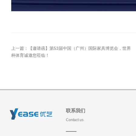
上一篇：
【邀请函】第53届中国（广州）国际家具博览会，世界
杯体育诚邀您莅临！
联系我们
Contact us