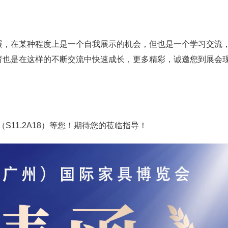
展，在某种程度上是一个自我展示的机会，但也是一个学习交流
育也是在这样的不断交流中快速成长，更多精彩，诚邀您到展会
（S11.2A18）等您！期待您的莅临指导！