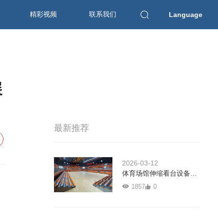
精彩视频
联系我们
Language
展
最新推荐
2026-03-12
体育场馆伸缩看台设备的安全操作与科学养护之道
1857
0