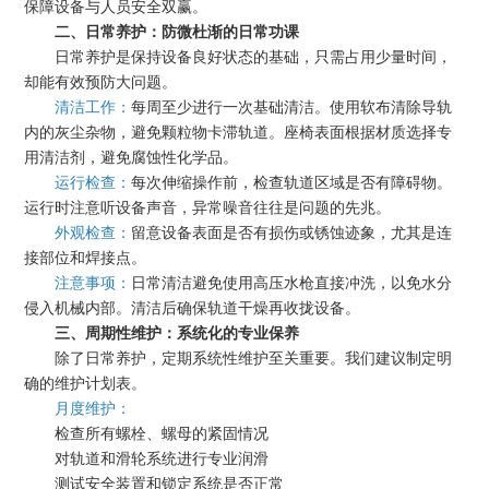
保障设备与人员安全双赢。
二、日常养护：防微杜渐的日常功课
日常养护是保持设备良好状态的基础，只需占用少量时间，
却能有效预防大问题。
清洁工作：
每周至少进行一次基础清洁。使用软布清除导轨
内的灰尘杂物，避免颗粒物卡滞轨道。座椅表面根据材质选择专
用清洁剂，避免腐蚀性化学品。
运行检查：
每次伸缩操作前，检查轨道区域是否有障碍物。
运行时注意听设备声音，异常噪音往往是问题的先兆。
外观检查：
留意设备表面是否有损伤或锈蚀迹象，尤其是连
接部位和焊接点。
注意事项：
日常清洁避免使用高压水枪直接冲洗，以免水分
侵入机械内部。清洁后确保轨道干燥再收拢设备。
三、周期性维护：系统化的专业保养
除了日常养护，定期系统性维护至关重要。我们建议制定明
确的维护计划表。
月度维护：
检查所有螺栓、螺母的紧固情况
对轨道和滑轮系统进行专业润滑
测试安全装置和锁定系统是否正常