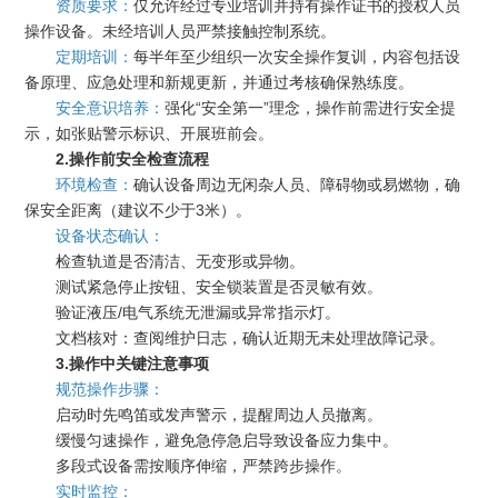
资质要求：
仅允许经过专业培训并持有操作证书的授权人员
操作设备。未经培训人员严禁接触控制系统。
定期培训：
每半年至少组织一次安全操作复训，内容包括设
备原理、应急处理和新规更新，并通过考核确保熟练度。
安全意识培养：
强化“安全第一”理念，操作前需进行安全提
示，如张贴警示标识、开展班前会。
2.操作前安全检查流程
环境检查：
确认设备周边无闲杂人员、障碍物或易燃物，确
保安全距离（建议不少于3米）。
设备状态确认：
检查轨道是否清洁、无变形或异物。
测试紧急停止按钮、安全锁装置是否灵敏有效。
验证液压/电气系统无泄漏或异常指示灯。
文档核对：查阅维护日志，确认近期无未处理故障记录。
3.操作中关键注意事项
规范操作步骤：
启动时先鸣笛或发声警示，提醒周边人员撤离。
缓慢匀速操作，避免急停急启导致设备应力集中。
多段式设备需按顺序伸缩，严禁跨步操作。
实时监控：