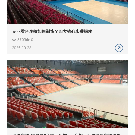
专业看台座椅如何制造？四大核心步骤揭秘
3705
0
2025-10-28