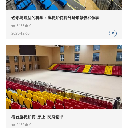
色彩与造型的科学：座椅如何提升场馆颜值和体验
3433
0
2025-12-05
看台座椅如何“穿上”防腐铠甲
2463
0