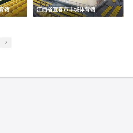
育馆
江西省宜春市丰城体育馆