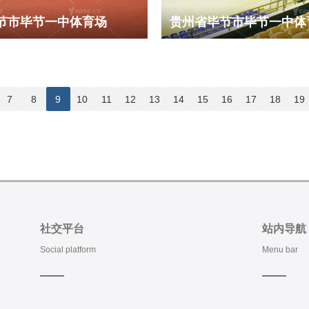
节市毕节一中体育场
贵州省毕节市毕节一中体
7
8
9
10
11
12
13
14
15
16
17
18
19
社交平台
站内导航
Social platform
Menu bar