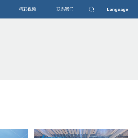
精彩视频
联系我们
Language