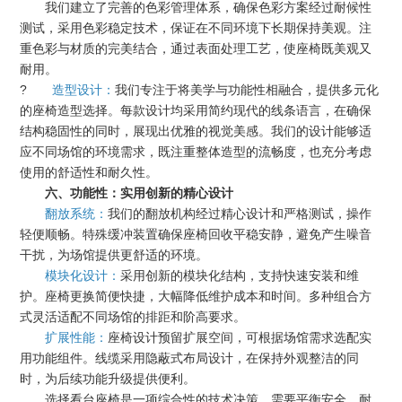
我们建立了完善的色彩管理体系，确保色彩方案经过耐候性
测试，采用色彩稳定技术，保证在不同环境下长期保持美观。注
重色彩与材质的完美结合，通过表面处理工艺，使座椅既美观又
耐用。
?
造型设计：
我们专注于将美学与功能性相融合，提供多元化
的座椅造型选择。每款设计均采用简约现代的线条语言，在确保
结构稳固性的同时，展现出优雅的视觉美感。我们的设计能够适
应不同场馆的环境需求，既注重整体造型的流畅度，也充分考虑
使用的舒适性和耐久性。
六、功能性：实用创新的精心设计
翻放系统：
我们的翻放机构经过精心设计和严格测试，操作
轻便顺畅。特殊缓冲装置确保座椅回收平稳安静，避免产生噪音
干扰，为场馆提供更舒适的环境。
模块化设计：
采用创新的模块化结构，支持快速安装和维
护。座椅更换简便快捷，大幅降低维护成本和时间。多种组合方
式灵活适配不同场馆的排距和阶高要求。
扩展性能：
座椅设计预留扩展空间，可根据场馆需求选配实
用功能组件。线缆采用隐蔽式布局设计，在保持外观整洁的同
时，为后续功能升级提供便利。
选择看台座椅是一项综合性的技术决策，需要平衡安全、耐