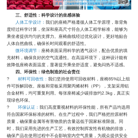
三、舒适性：科学设计的坐感体验
人体工学设计：
我们的座椅严格遵循人体工学原理，靠背角
度经过科学计算，坐深和座高尺寸符合人体工程学标准，能够为
乘坐者提供均匀的支撑力。座椅曲线经过优化设计，更好地贴合
人体自然曲线，确保长时间观看的舒适性。
微环境调节：
座椅表面采用科学的透气设计，配合优质的填
充材料，确保良好的空气流通性。在高温环境下，这种设计能有
效降低座椅表面温度，显著提升乘坐舒适度，避免闷热不适感。
四、环保性：绿色制造的社会责任
?
材料可回收性：
我们坚持使用可回收材料，座椅85%以上组
件可拆解回收。座板和背板采用聚丙烯材料（PP），支架采用铝
合金材料，均可重复利用。每张座椅减少碳排放约2.3kg，真正实
现绿色环保。
?
环保认证：
我们高度重视材料的环保性能，所有产品均选用
符合国家环保标准的材料。在生产过程中，我们严格把控原材料
质量，确保重金属等有害物质的含量远低于国家标准限值。同
时，我们采用先进的生产工艺，有效控制挥发性有机物的排放，
确保产品在使用过程中不会影响室内空气质量，为观众提供安全