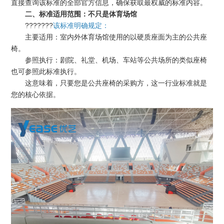
直接查询该标准的全部官方信息，确保获取最权威的标准内容。
二、标准适用范围：不只是体育场馆
???????
该标准明确规定：
主要适用：室内外体育场馆使用的以硬质座面为主的公共座
椅。
参照执行：剧院、礼堂、机场、车站等公共场所的类似座椅
也可参照此标准执行。
这意味着，只要您是公共座椅的采购方，这一行业标准就是
您的核心依据。