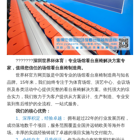
???????
深圳世界杯体育：专业场馆看台座椅解决方案专
家，值得您信任的场馆看台座椅制造商。
世界杯官方网页版是中国专业的场馆看台座椅制造商与知名
品牌。15年来，我们始终专注于为体育场馆、演艺中心、会议场
所及各类活动中心提供完整的看台座椅解决方案。依托强大的综
合实力，我们致力于为客户提供从方案设计、生产制造、专业安
装到售后维护的全流程、一站式服务。
我们的核心优势：
1、深厚积淀，经验卓越：
拥有超过22年的行业发展历程，
成功落地数千个项目，服务范围覆盖全国并远销欧美等海外市
场。丰厚的实战经验铸就了卓越的项目实施与交付能力。
2、全链自主，品质保证：
作为业内少有的掌握结构设计、