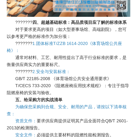
???????
四、超越基础标准：高品质项目应了解的标准体系
对于要求更高的项目（如大型赛事场馆、高端剧院），您可
以参考更严格的标准作为加分项：
???????
1.团体标准T/ZZB 1614-2020《体育场馆公共座
椅》：
通常对材料、工艺、耐用性提出了高于行业标准的要求，是
衡量供应商实力的重要标尺。
???????
2.安全与安装标准：
GB/T 22185-2008 《体育场馆公共安全通用要求》
T/CECS 733-2020 《阻燃座椅应用技术规程》：专注于指导
阻燃座椅的安装与验收。
五、给采购方的实战清单
为确保您采购到合规、安全、耐用的产品，请按以下清单核
查：
资质文件：
要求供应商提供证明其产品全面符合QB/T 2601-
2013的检测报告。
安全文件：
必须提供主要材料的阻燃性能检测报告。