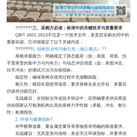
???????
三、采购方必读：标准中的关键技术与质量要求
QB/T 2601-2013不仅是一个技术文件，更是您采购合同中的
重要依据。它详细规定了以下关键内容：
???????
1. 结构安全性与耐久性（核心重点）??
座椅承载能力：明确规定了静态载荷（如：座面、背面、扶
手需承受的集中力与均布力）与动态冲击强度（如：座面冲击、
扶手冲击）的测试方法与合格指标。
稳定性：确保座椅在使用过程中无倾翻风险。
耐久性：模拟长期使用场景，要求座椅在多次开合、承重后
仍保持功能完好。
实战建议：在招标文件或技术协议中，应明确要求供应商提
供由国家认可检测机构出具的座椅力学性能（承载、冲击、耐久
性）检测报告。
2. 环保与健康指标?
对甲醛释放量、重金属含量等有害物质有明确的限值要求。
实战建议：尤其是室内场馆，务必关注环保指标，并要求供