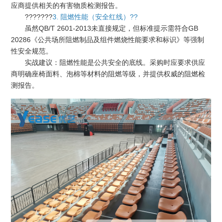
应商提供相关的有害物质检测报告。
???????
3. 阻燃性能（安全红线）??
虽然QB/T 2601-2013未直接规定，但标准提示需符合GB
20286《公共场所阻燃制品及组件燃烧性能要求和标识》等强制
性安全规范。
实战建议：阻燃性能是公共安全的底线。采购时应要求供应
商明确座椅面料、泡棉等材料的阻燃等级，并提供权威的阻燃检
测报告。