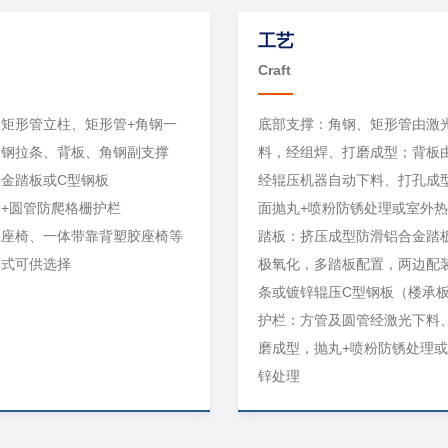
工艺
Craft
矩形管立柱、矩形管+角钢一
底部支撑：角钢、矩形管由激
角钢拉条、背板、角钢副支撑
料，经组焊、打磨成型；背板
金踏板或C型钢板
经辊压机器自动下料、打孔成
+圆管防爬格栅护栏
面抛丸+喷粉防锈处理或室外
凳座椅、一体带靠背塑胶座椅等
踏板：挤压成型防滑铝合金踏
形式可供选择
极氧化，多踏板配置，两边配
条或镀锌辊压C型钢板（楼承
护栏：方管及圆管经激光下料
磨成型，抛丸+喷粉防锈处理
锌处理