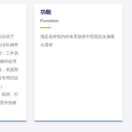
功能
Function
光自动下
满足各种室内外体育场馆中型固定金属看
由冷轧钢带
台需求
型；工件表
热镀锌处理
板，表面阳
装专用封边
板）
、组焊、打
或室外热镀