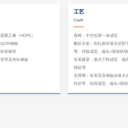
工艺
Craft
度聚乙烯（HDPE）
座椅：中空吹塑一体成型
Q235钢板
翻折支架：热轧板经激光切割
：矩形钢管
弯、焊接成型，抛丸+喷粉防
矩形管及热轧钢板
安装横梁：激光下料成型、抛
锈处理
支撑脚：矩形管及钢板由激光
经折弯、组焊成型，抛丸+喷