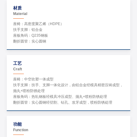
材质
Material
座椅：高密度聚乙烯（HDPE）
扶手支脚：铝合金
座板角码：Q235钢板
翻折圆管：实心圆钢
工艺
Craft
座椅：中空吹塑一体成型
扶手支脚：扶手、支脚一体化设计，由铝合金经模具精密压铸成型，
抛丸+喷粉防锈处理
座板角码：热轧钢板经模具冲压成型、抛丸+喷粉防锈处理
翻折圆管：实心圆钢经切割、钻孔、攻牙成型，喷粉防锈处理
功能
Function