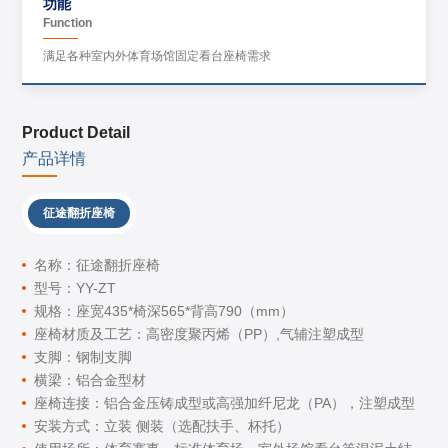
功能
Function
满足各种室内外体育场馆固定看台座椅需求
Product Detail
产品详情
征途翻折座椅
名称：征途翻折座椅
型号：YY-ZT
规格：座宽435*椅深565*背高790（mm）
座椅材质及工艺：高密度聚丙烯（PP）,气辅注塑成型
支脚：钢制支脚
横梁：铝合金型材
座椅连接：铝合金压铸成型或高强加纤尼龙（PA），注塑成型
安装方式：立装 侧装（选配扶手、杯托）