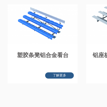
塑胶条凳铝合金看台
铝座
了解更多